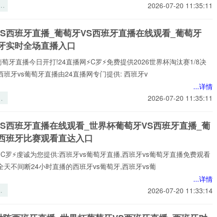
变
2026-07-20 11:35:11
判
性
VS西班牙直播_葡萄牙VS西班牙直播在线观看_葡萄牙
研
班牙实时全场直播入口
以
界
葡萄牙直播今日开打!24直播网⚡️C罗⚡️免费提供2026世界杯淘汰赛1/8决
场
西班牙vs葡萄牙直播由24直播网专门提供: 西班牙v
...详情
2026-07-20 11:35:11
场
场
VS西班牙直播在线观看_世界杯葡萄牙VS西班牙直播_葡
的
S西班牙比赛观看直达入口
分
⚡️C罗⚡️虔诚为您提供:西班牙vs葡萄牙直播,西班牙vs葡萄牙直播免费观看
全天不间断24小时直播的西班牙vs葡萄牙,西班牙vs葡
...详情
界
2026-07-20 11:33:14
芯
的