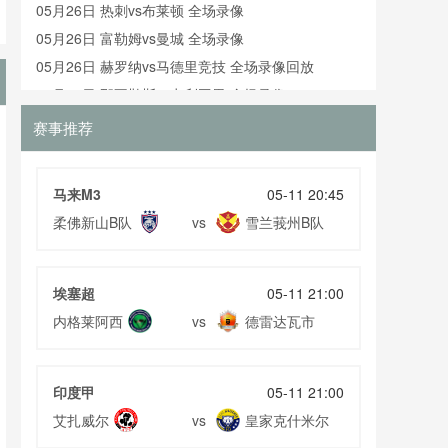
05月26日 热刺vs布莱顿 全场录像
05月26日 富勒姆vs曼城 全场录像
05月26日 赫罗纳vs马德里竞技 全场录像回放
05月25日 那不勒斯vs卡利亚里 全场录像
05月25日 NHL西部决赛G2 埃德蒙顿油人vs达拉斯星
赛事推荐
全场录像回放
05月25日 马来西亚羽毛球大师赛女单半决赛 山口茜
vs韩悦 全场录像回放
05月24日 NHL季后赛东部决赛G2 佛罗里达美洲豹vs
马来M3
05-11 20:45
卡罗莱纳飓风 全场录像回放
05月24日 德甲降级附加赛首回合 海登海姆vs埃弗斯
柔佛新山B队
雪兰莪州B队
vs
堡 全场录像回放
05月24日 陕西联合vs武汉三镇 全场录像回放
05月23日 曼城vs伯恩茅斯 全场录像回放
05月23日 深圳青年人vs大连英博 全场录像回放
埃塞超
05-11 21:00
05月23日 陕西联合vs武汉三镇 全场录像回放
内格莱阿西
德雷达瓦市
vs
05月22日 亚女冠杯半决赛 现代制铁女足vs墨尔本城
女足 全场录像回放
05月22日 重庆铜梁龙vs河南 全场录像回放
印度甲
05-11 21:00
05月22日 亚女冠杯半决赛 武汉车谷江大女足vs胡志
艾扎威尔
皇家克什米尔
vs
明市女足 全场录像
05月21日 国际米兰vs拉齐奥 全场录像回放