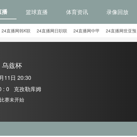
直播
篮球直播
体育资讯
录像回放
24直播网韩K联
24直播网日职联
24直播网中甲
24直播网世亚预
24直播网西甲
24直播网德甲
24直播网欧冠
24直播网中超
乌兹杯
月11日 20:30
0 : 0
克孜勒库姆
比赛未开始