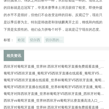
课挖掘潜力。球队之间目标不一样，求胜欲都是一样的。现在北京
的目标就是总冠军了，毕竟本赛季本土球员获得了蜕变。即便外援
的水平不是很好，但他们不会改变这样的目标。反观辽宁，现在只
是以季后赛为主。特别是韩德君和张镇麟离开之后，锋线和内线的
下滑是实质性的。他们会力拼每个对手，这就是辽宁现在的态度。
标签：
欧冠
切尔西
切尔西的比
赛之路
相关资讯
西班牙对葡萄牙直播_世界杯:西班牙对葡萄牙直播免费观看直播_世
界杯西班牙对葡萄牙直播在线观看高清无插件
葡萄牙VS西班牙直播_葡萄牙VS西班牙直播在线观看_葡萄牙VS西
班牙实时全场直播入口
葡萄牙VS西班牙直播在线观看_世界杯葡萄牙VS西班牙直播_葡萄牙
VS西班牙比赛观看直达入口
葡萄牙VS西班牙直播在线观看_世界杯葡萄牙VS西班牙直播_葡萄牙
VS西班牙比赛观看直达入口
葡萄牙对阵西班牙直播_世界杯葡萄牙VS西班牙直播_西班牙对葡萄
牙比赛直播在线无插件观看
西班牙vs葡萄牙直播_世界杯西班牙vs葡萄牙比赛直播高清入口_西
班牙vs葡萄牙预测分析直播
西班牙对葡萄牙直播_世界杯:西班牙对葡萄牙直播免费观看直播_世