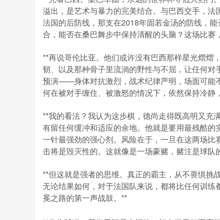
溢出，是艺术与暴力的完美结合。与巴西交手，法
法国的后防线，那支在2018年固若金汤的防线，
合，能否在桑巴舞步中保持清醒的头脑？这场比赛，
**再说哥伦比亚。他们或许没有巴西那样星光熠熠
韧、以及那种骨子里流淌的野性与不屈，让任何对
预演——身体对抗激烈，战术纪律严明，场面可能
何在被对手缠住、被激怒的情况下，依然保持冷静，
**我的看法？我认为这步棋，德尚走得既高明又充
有留任何缓冲和适应的余地。他就是要用最残酷的
一针最强劲的强心剂。风险在于，一旦在这两场比
击将是毁灭性的。这就像是一场豪赌，赌注是球队的
**但这就是强者的思维。真正的霸主，从不畏惧挑
无论结果如何，对于法国队来说，都将比任何训练
冕之路的第一声战鼓。**