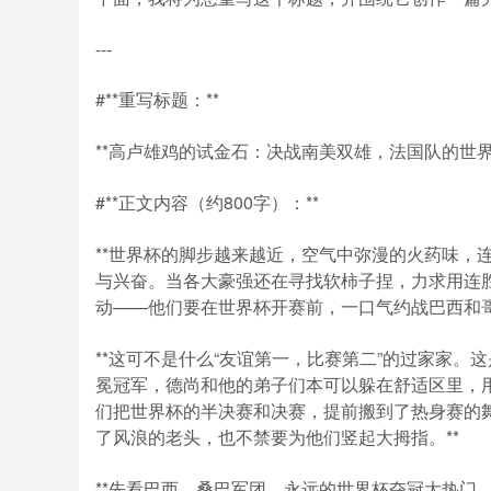
---
#**重写标题：**
**高卢雄鸡的试金石：决战南美双雄，法国队的世界
#**正文内容（约800字）：**
**世界杯的脚步越来越近，空气中弥漫的火药味，
与兴奋。当各大豪强还在寻找软柿子捏，力求用连
动——他们要在世界杯开赛前，一口气约战巴西和哥
**这可不是什么“友谊第一，比赛第二”的过家家。
冕冠军，德尚和他的弟子们本可以躲在舒适区里，
们把世界杯的半决赛和决赛，提前搬到了热身赛的
了风浪的老头，也不禁要为他们竖起大拇指。**
**先看巴西。桑巴军团，永远的世界杯夺冠大热门