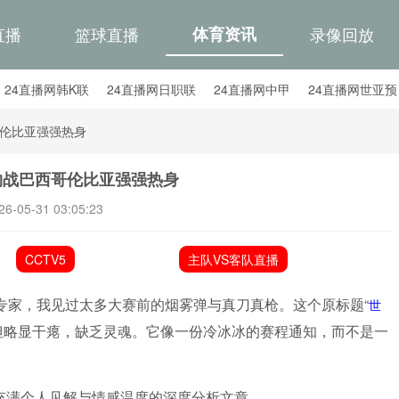
直播
篮球直播
体育资讯
录像回放
24直播网韩K联
24直播网日职联
24直播网中甲
24直播网世亚预
24直播网西甲
24直播网德甲
24直播网欧冠
24直播网中超
伦比亚强强热身
约战巴西哥伦比亚强强热身
26-05-31 03:05:23
CCTV5
主队VS客队直播
专家，我见过太多大赛前的烟雾弹与真刀真枪。这个原标题“
世
但略显干瘪，缺乏灵魂。它像一份冷冰冰的赛程通知，而不是一
充满个人见解与情感温度的深度分析文章。