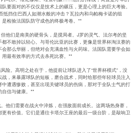
国队要面对的不仅仅是技术上的碾压，更是心理上的巨大考验。
能否抵挡住巴西人如潮水般的冲击？瓦拉内和乌帕梅卡诺的组
是检验法国队防守成色的终极考卷。**
，但他们是南美的硬骨头，是搅局者。J罗的灵气、法尔考的坚
手都不敢掉以轻心。与哥伦比亚的比赛，更像是世界杯淘汰赛的
不会那么华丽，但绝对会充满血性与火药味。法国队需要学会如
用最有效率的方式去杀死比赛。**
满风险。高明之处在于，他提前让球队进入了“世界杯模式”，没
实战，来暴露球队的短板，磨合战术，同时给那些年轻球员注入
赛中遭遇惨败，甚至出现关键球员的伤病，那对于全队士气的打
自信与健康。**
战。他们需要在战火中淬炼，在强敌面前成长。这两场热身赛，
都更有价值。它们是通往卡塔尔王座的最后一级台阶，是敲响卫