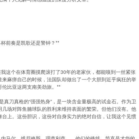
杯前奏是凯歌还是警钟？**
连我这个在体育圈摸爬滚打了30年的老家伙，都能嗅到一丝紧张
胜来麻痹自己的时候，法国队却做出了一个大胆到近乎疯狂的举
伦比亚这两支南美劲旅。**
这是真刀真枪的“强强热身”，是一块含金量极高的试金石。作为卫
用几场对阵鱼腩球队的胜利来维持表面的繁荣。但他们没有。他
舞台上。这份胆识，这份对自身实力的绝对自信，让我这个见惯
。内马尔、维尼修斯、理查利森……他们的锋线，简直是才华的