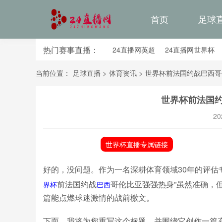
首页
足球
热门赛事直播：
24直播网英超
24直播网世界杯
24直播网意甲
24直播网法甲
当前位置：
足球直播
>
体育资讯
>
世界杯前法国约战巴西哥
世界杯前法国
20
世界杯直播专属链接
好的，没问题。作为一名深耕体育领域30年的评估
前法国约战
哥伦比亚强强热身”虽然准确，
界杯
巴西
篇能点燃球迷激情的战前檄文。
下面，我将为您重写这个标题，并围绕它创作一篇