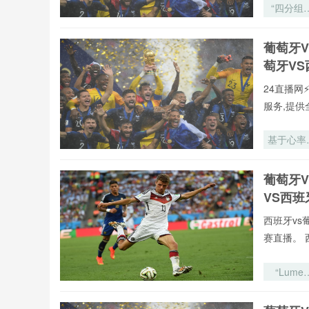
“四分组
局：世界
出线悬崖
葡萄牙
的心理突
萄牙V
战”
24直播网
服务,提供
基于心率
异性的裁
判罚一致
葡萄牙
动态建模
VS西
究——
2026世
西班牙vs
杯为应用
赛直播。 
景
“Lumen
Field声
极化对客