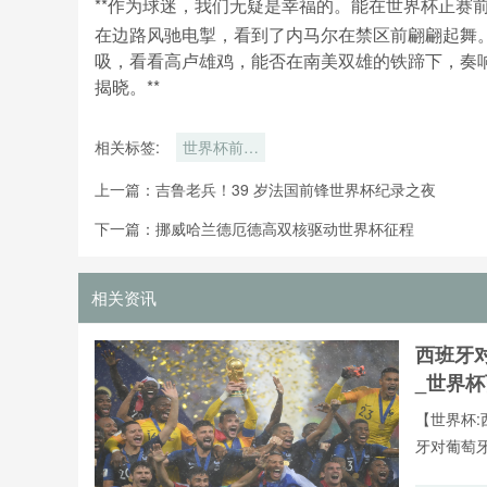
**作为球迷，我们无疑是幸福的。能在世界杯正赛
在边路风驰电掣，看到了内马尔在禁区前翩翩起舞
吸，看看高卢雄鸡，能否在南美双雄的铁蹄下，奏
揭晓。**
相关标签:
世界杯前法
国约战巴西
上一篇：
吉鲁老兵！39 岁法国前锋世界杯纪录之夜
哥伦比亚强
强热身
下一篇：
挪威哈兰德厄德高双核驱动世界杯征程
相关资讯
西班牙
_世界
【世界杯:
牙对葡萄