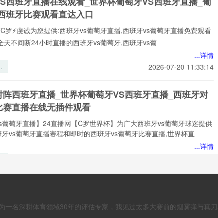
VS西班牙直播在线观看_世界杯葡萄牙VS西班牙直播_葡
的
S西班牙比赛观看直达入口
分
⚡️C罗⚡️虔诚为您提供:西班牙vs葡萄牙直播,西班牙vs葡萄牙直播免费观看
全天不间断24小时直播的西班牙vs葡萄牙,西班牙vs葡
...详情
界
2026-07-20 11:33:14
芯
的
对阵西班牙直播_世界杯葡萄牙VS西班牙直播_西班牙对
数
比赛直播在线无插件观看
解
s葡萄牙直播】24直播网【C罗世界杯】为广大西班牙vs葡萄牙球迷提供
牙vs葡萄牙直播赛程和即时的西班牙vs葡萄牙比赛直播,世界杯直
...详情
美
2026-07-20 11:30:21
界
通
对葡萄牙直播_世界杯:西班牙对葡萄牙直播免费观看直播
参
杯西班牙对葡萄牙直播在线观看高清无插件
资
为一名深耕体育领域30年的评估专家，我见过太多大赛前的烟雾弹与真刀
的
西班牙对葡萄牙直播淘汰赛】⚡⚡24直播网{C罗}✨为您带来世界杯:西班