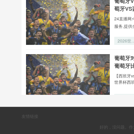
葡萄牙
发球失误
萄牙V
诱发机制
析”
24直播网
服务,提供
2026世
杯：皮下
片驱动下
葡萄牙
跑动热区
葡萄牙
据重构全
析
【西班牙v
世界杯西班
2026年
加墨世
杯：跨境
西班牙
友情链接
关效能对
_世界
赛球队物
好的，没问题。作
运输时效
【世界杯: