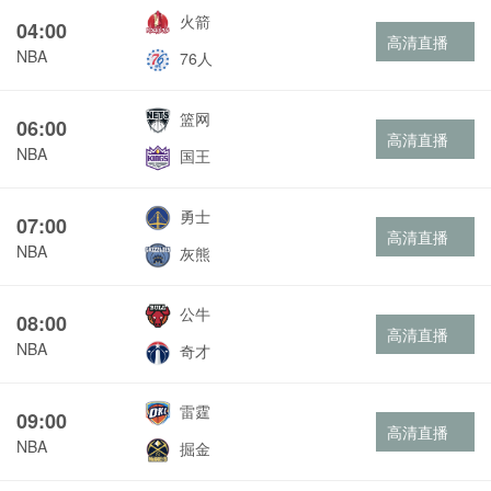
火箭
04:00
高清直播
NBA
76人
篮网
06:00
高清直播
NBA
国王
勇士
07:00
高清直播
NBA
灰熊
公牛
08:00
高清直播
NBA
奇才
雷霆
09:00
高清直播
NBA
掘金