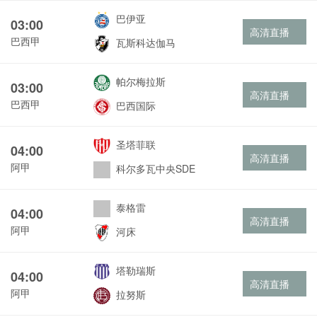
巴伊亚
03:00
高清直播
巴西甲
瓦斯科达伽马
帕尔梅拉斯
03:00
高清直播
巴西甲
巴西国际
圣塔菲联
04:00
高清直播
阿甲
科尔多瓦中央SDE
泰格雷
04:00
高清直播
阿甲
河床
塔勒瑞斯
04:00
高清直播
阿甲
拉努斯