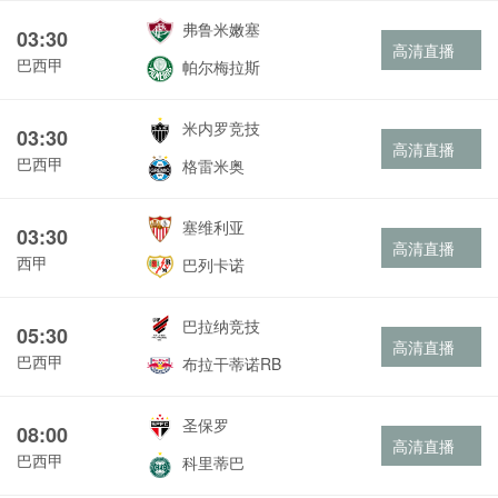
弗鲁米嫩塞
03:30
高清直播
巴西甲
帕尔梅拉斯
米内罗竞技
03:30
高清直播
巴西甲
格雷米奥
塞维利亚
03:30
高清直播
西甲
巴列卡诺
巴拉纳竞技
05:30
高清直播
巴西甲
布拉干蒂诺RB
圣保罗
08:00
高清直播
巴西甲
科里蒂巴