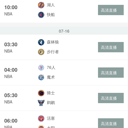
湖人
10:00
高清直播
NBA
快船
07-16
森林狼
03:30
高清直播
NBA
步行者
76人
04:00
高清直播
NBA
魔术
骑士
05:30
高清直播
NBA
鹈鹕
活塞
06:00
高清直播
NBA
太阳