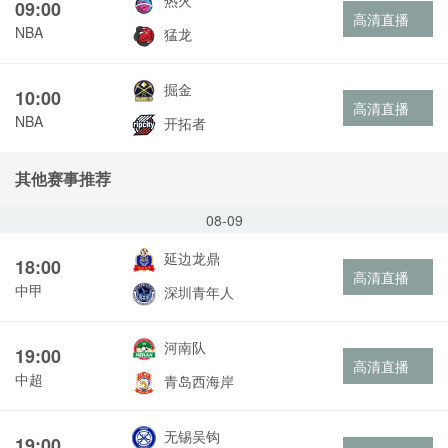
热火
09:00
高清直播
NBA
猛龙
掘金
10:00
高清直播
NBA
开拓者
其他赛事推荐
08-09
延边龙鼎
18:00
高清直播
中甲
深圳青年人
河南队
19:00
高清直播
中超
青岛西海岸
无锡吴钩
19:00