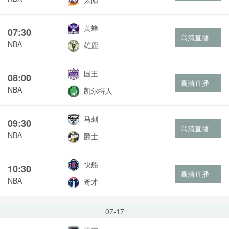
黄蜂
07:30
高清直播
NBA
雄鹿
国王
08:00
高清直播
NBA
凯尔特人
马刺
09:30
高清直播
NBA
爵士
快船
10:30
高清直播
NBA
奇才
07-17