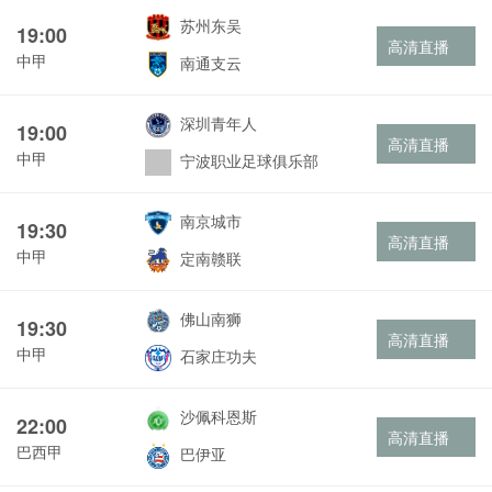
苏州东吴
19:00
高清直播
中甲
南通支云
深圳青年人
19:00
高清直播
中甲
宁波职业足球俱乐部
南京城市
19:30
高清直播
中甲
定南赣联
佛山南狮
19:30
高清直播
中甲
石家庄功夫
沙佩科恩斯
22:00
高清直播
巴西甲
巴伊亚