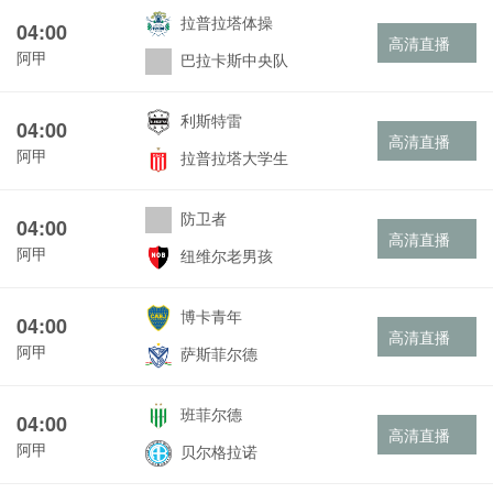
拉普拉塔体操
04:00
高清直播
阿甲
巴拉卡斯中央队
利斯特雷
04:00
高清直播
阿甲
拉普拉塔大学生
防卫者
04:00
高清直播
阿甲
纽维尔老男孩
博卡青年
04:00
高清直播
阿甲
萨斯菲尔德
班菲尔德
04:00
高清直播
阿甲
贝尔格拉诺