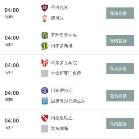
圣洛伦索
04:00
高清直播
阿甲
飓风队
罗萨里奥中央
04:00
高清直播
阿甲
阿尔多斯维
科尔多瓦学院
04:00
高清直播
阿甲
甘拿斯亚门多萨
门多萨独立
04:00
高清直播
阿甲
里奥夸尔托学生队
阿根廷独立
04:00
高清直播
阿甲
普拉腾斯