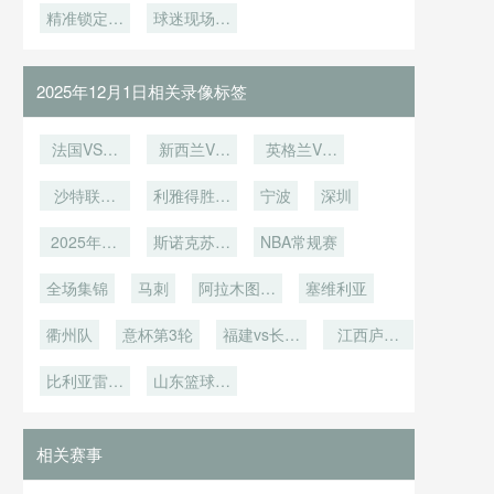
沿：大都会
精准锁定每
战完美神
察：历史首
球迷现场秒
强音
足球：AI裁
的球队
人寿球场鹰
话？
一分
胜概率的数
变高清直播
决进球
眼系统校准
据密码与规
台
基准点全解
律破译
2025年12月1日相关录像标签
析
法国VS伊
新西兰VS
英格兰VS
拉克直播法
埃及直播新
加纳英格兰
国VS伊拉
沙特联第
利雅得胜利
西兰VS埃
宁波
VS加纳直
深圳
克在线直播
11轮
及在线直播
vs阿科多
播
2025年12
斯诺克苏格
NBA常规赛
月18日
兰公开赛第
全场集锦
马刺
2轮
阿拉木图凯
塞维利亚
拉特vs奥林
衢州队
意杯第3轮
匹亚科斯
福建vs长沙
江西庐山
勇胜
U21
比利亚雷亚
山东篮球联
尔
赛
相关赛事