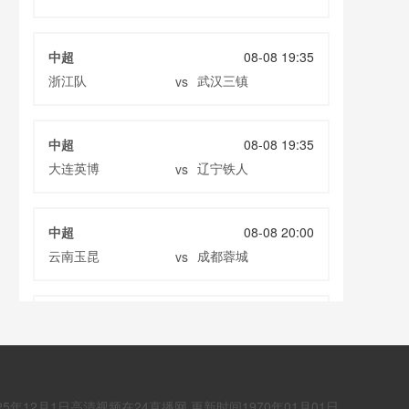
中超
08-08 19:35
浙江队
武汉三镇
vs
中超
08-08 19:35
大连英博
辽宁铁人
vs
中超
08-08 20:00
云南玉昆
成都蓉城
vs
中甲
08-08 20:00
定南赣联
大连鲲城
vs
年12月1日高清视频在24直播网 更新时间1970年01月01日
巴西甲
08-09 03:00