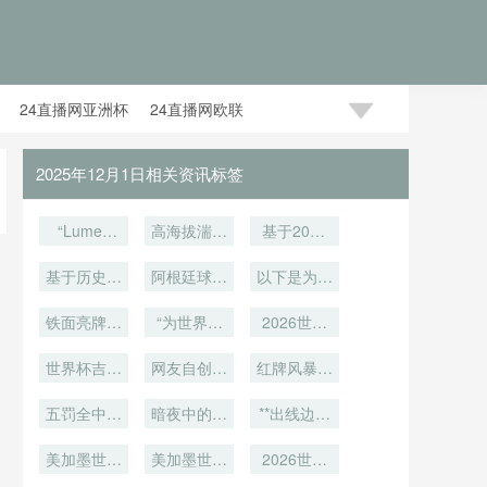
24直播网亚洲杯
24直播网欧联
2025年12月1日相关资讯标签
“Lumen
高海拔湍流
基于2026
Field声场
与气压变
年北美洲际
极化对客场
基于历史黑
阿根廷球迷
化：2026
赛事的助理
以下是为您
发球失误的
马规律与扩
世界杯比赛
的嘶吼震碎
裁判移动负
重写的标
诱发机制分
军参数的概
铁面亮牌零
用球在极端
了万年寂静
“为世界杯
荷与越位判
题：<br />
2026世界
析”
率调校：
延时**
环境下的空
请假被特批
罚准确性之
杯冷链物流
<br /> **AI
判官2.0：
世界杯吉祥
2026世界
气动力学表
网友自创熊
间的交互影
博弈：北美
红牌风暴：
假摔一秒现
杯小组赛预
物惹议：北
猫版意外爆
现评估
检疫规则分
当裁判“失
响分析
形
测模型优化
美狼设计翻
五罚全中零
暗夜中的铿
火
化下的跨境
**出线边缘
控”引爆世
失手！哪支
车
锵触感：盲
通关破局之
界杯巅峰之
的心理战：
顶级豪门曾
美加墨世界
人足球世界
美加墨世界
仅需一场平
2026世界
道
战
缔造点球大
杯技术前
杯谱写生命
杯新军观
局便可晋级
杯内置芯片